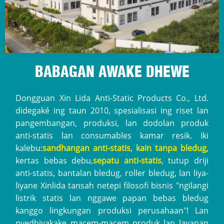
BABAGAN AWAKE DHEWE
Dongguan Xin Lida Anti-Static Products Co., Ltd.
didegaké ing taun 2010, spesialisasi ing riset lan
pangembangan, produksi, lan dodolan produk
anti-statis lan consumables kamar resik. Iki
kalebu:
sandhangan anti-statis
,
kain tanpa bledug
,
kertas bebas debu,
sepatu anti-statis
, tutup driji
anti-statis, bantalan bledug, roller bledug, lan liya-
liyane Xinlida tansah netepi filosofi bisnis "ngilangi
listrik statis lan nggawe papan bebas bledug
kanggo lingkungan produksi perusahaan"! Lan
nyedhiyakake macem-macem produk lan layanan