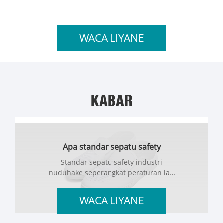
WACA LIYANE
KABAR
Apa standar sepatu safety
industri?
Standar sepatu safety industri
nuduhake seperangkat peraturan lan
spesifikasi sing nemtokake syarat
minimal kanggo alas kaki protèktif
WACA LIYANE
sing dirancang kanggo nglindhungi
sikil para pekerja saka macem-macem